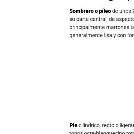
Sombrero o píleo
de unos 
su parte central, de aspect
principalmente marrones t
generalmente lisa y con f
Pie
cilíndrico, recto o lige
tonos ocre-blanquecino tot