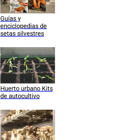
Guías y
enciclopedias de
setas silvestres
Huerto urbano Kits
de autocultivo