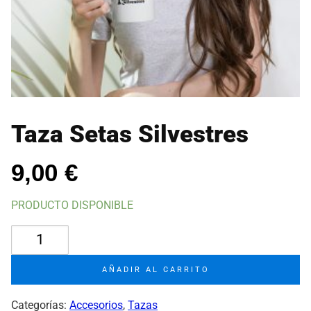
Taza Setas Silvestres
9,00
€
PRODUCTO DISPONIBLE
Taza
Setas
Silvestres
AÑADIR AL CARRITO
cantidad
Categorías:
Accesorios
,
Tazas