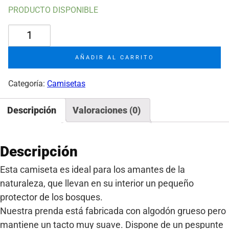
PRODUCTO DISPONIBLE
Camiseta
Golem
de
AÑADIR AL CARRITO
piedra
cantidad
Categoría:
Camisetas
Descripción
Valoraciones (0)
Descripción
Esta camiseta es ideal para los amantes de la
naturaleza, que llevan en su interior un pequeño
protector de los bosques.
Nuestra prenda está fabricada con algodón grueso pero
mantiene un tacto muy suave. Dispone de un pespunte